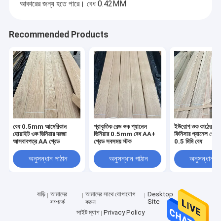
আকারের জন্য হতে পারে। বেধ 0.42MM
Recommended Products
বেধ 0.5mm আমেরিকান
প্রাকৃতিক রেড ওক প্যানেল
ইউরোপ ওক কাঠের আস
হোয়াইট ওক ভিনিয়ার দরজা
ভিনিয়ার 0.5mm বেধ AA+
ফিনিসার প্যানেল গ্রেড
আসবাবপত্র AA গ্রেড
গ্রেড সবসময় স্টক
0.5 মিমি বেধ
অনুসন্ধান পাঠান
অনুসন্ধান পাঠান
অনুসন্ধান পা
বাড়ি
আমাদের
আমাদের সাথে যোগাযোগ
Desktop
Site
সম্পর্কে
করুন
সাইট ম্যাপ
Privacy Policy