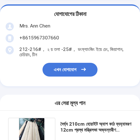
যোগাযোগের ঠিকানা
Mrs. Ann Chen
+8615967307660
212-216#， ২ য় তলা -25#， ডংফ্যাংজিং ইয়ে চেং, জিয়াশান,
চেচিয়াং, চীন
এখন যোগাযোগ
এর সেরা মূল্য পান
দৈর্ঘ্য 210cm হোয়াইট অ্যাশ কাঠ ব্যহ্যাবরণ
12cm প্রস্থ মন্ত্রিসভা অভ্যন্তরীণ
ব্যহ্যাবরণ