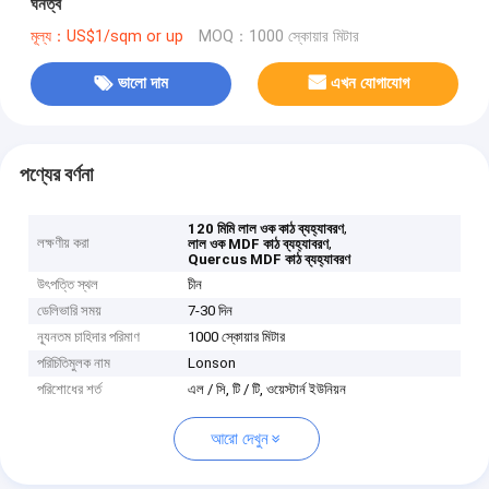
ঘনত্ব
মূল্য：US$1/sqm or up
MOQ：1000 স্কোয়ার মিটার
ভালো দাম
এখন যোগাযোগ
পণ্যের বর্ণনা
,
120 মিমি লাল ওক কাঠ ব্যহ্যাবরণ
লক্ষণীয় করা
,
লাল ওক MDF কাঠ ব্যহ্যাবরণ
Quercus MDF কাঠ ব্যহ্যাবরণ
উৎপত্তি স্থল
চীন
ডেলিভারি সময়
7-30 দিন
ন্যূনতম চাহিদার পরিমাণ
1000 স্কোয়ার মিটার
পরিচিতিমুলক নাম
Lonson
পরিশোধের শর্ত
এল / সি, টি / টি, ওয়েস্টার্ন ইউনিয়ন
আরো দেখুন