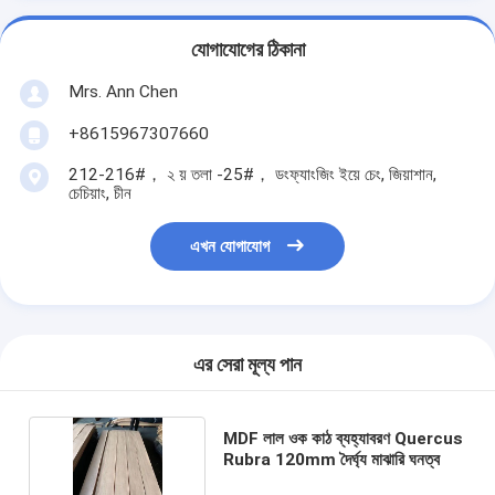
যোগাযোগের ঠিকানা
Mrs. Ann Chen
+8615967307660
212-216#， ২ য় তলা -25#， ডংফ্যাংজিং ইয়ে চেং, জিয়াশান,
চেচিয়াং, চীন
এখন যোগাযোগ
এর সেরা মূল্য পান
MDF লাল ওক কাঠ ব্যহ্যাবরণ Quercus
Rubra 120mm দৈর্ঘ্য মাঝারি ঘনত্ব