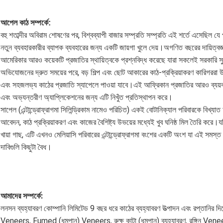
আপেল কাঠ সম্পর্কে:
বহু শতাব্দীর অবিরাম শোষণের পর, বিশ্বব্যাপী বাজার সম্প্রতি সম্প্রতি এই শর্তে এসেছিল য
নতুন ব্যবহারকারীর ব্যাপক ব্যবহারের জন্য একটি জায়গা খুলে দেয়।অগণিত বছরের দায়িত্বজ
আমেরিকার আরও কয়েকটি প্রজাতির স্থায়িত্বকে প্রশ্নবিদ্ধ করেছে যারা সকলেই সরকারি সুরক
অভিযোজনের দ্রুত সময়ের পরে, বড় শিল্প এবং ছোট আকারের কাঠ-প্রক্রিয়াকরণ কারিগররা 
এবং সহজলভ্য কাঠের প্রজাতি স্যাপেলে পাওয়া যাবে।এই আফ্রিকান প্রজাতির আরও ব্যয়ব
এবং অভ্যন্তরীণ অ্যাপ্লিকেশনের জন্য এটি নিখুঁত প্রতিস্থাপন করে।
সাপেল (এন্টান্ড্রোফ্রাগমা সিলিন্ড্রিকাম নামেও পরিচিত) একই বোটানিক্যাল পরিবারকে বিখ্
আবেদন, কাঠ প্রক্রিয়াকরণ এবং কাজের বৈশিষ্ট্য উভয়ের মধ্যেই খুব ঘনিষ্ঠ মিল তৈরি করে
খায়া গাছ, এটি এখনও মেলিয়াসি পরিবারের এন্টান্ড্রোফ্রাগমা বংশের একটি অংশ যা এই সম
দাবিগুলি কিছুটা বৈধ।
আমাদের সম্পর্কে:
লনসন ব্যহ্যাবরণ কোম্পানি লিমিটেড 9 বছর ধরে কাঠের ব্যহ্যাবরণ উত্পাদন এবং রপ্তানির দ
Veneers, Fumed (ধূমপান) Veneers, রুক্ষ কাটা (ধূমপান) ব্যহ্যাবরণ, রঙ্গিন Venee