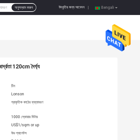
উদ্ধৃতির জন্য আবেদন
অনুসন্ধান করুন
|
Bengali
তা 120cm দৈর্ঘ্য
চীন
Lonson
প্রাকৃতিক কাঠের ব্যহ্যাবরণ
1000 স্কোয়ার মিটার
US$1/sqm or up
উড প্যালেটস