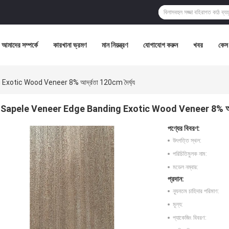
আমাদের সম্পর্কে
কারখানা ভ্রমণ
মান নিয়ন্ত্রণ
যোগাযোগ করুন
খবর
কেস
xotic Wood Veneer 8% আর্দ্রতা 120cm দৈর্ঘ্য
Sapele Veneer Edge Banding Exotic Wood Veneer 8% আর্দ্র
পণ্যের বিবরণ:
উৎপত্তি স্থল:
পরিচিতিমুলক নাম:
মডেল নম্বার:
প্রদান:
ন্যূনতম চাহিদার পরিমাণ:
মূল্য:
প্যাকেজিং বিবরণ: