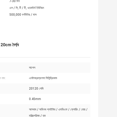
7-30 দিন
এল / সি, টি / টি, ওয়েস্টার্ন ইউনিয়ন
500,000 বর্গমিটার / মাস
cm দৈর্ঘ্য
সাপেল
ল নাম:
এনটানড্রফ্রগমা সিলিন্ড্রিকাম
20120 সেমি
0.45mm
আসবাব / অভিনব প্লাইউড / এমডিএফ / ফ্লোরিং / ডোর /
মন্ত্রিপরিষদ / বুক