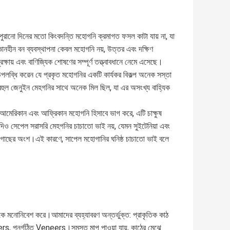
ে পুরানো দিনের মতো কিংবদন্তি মহোগনি ক্রমাগত ফসল কাটা যায় না, যা
্ঞানহীন বন ব্যবস্থাপনা কেবল মহোগনি নয়, উত্তর এবং দক্ষিণ
্ষায় এবং বাণিজ্যিক শোষণের সম্পূর্ণ তত্ত্বাবধানে নেমে এসেছে।
উপলব্ধি করেন যে প্রকৃত মহোগনির একটি কার্যকর বিকল্প অনেক সস্তা
হুল জেনুইন মেহগনির সাথে অনেক মিল ছিল, যা এর অসংখ্য বাহ্যিক
যাত আমেরিকান এবং আফ্রিকান মহোগনি হিসাবে ভাগ করে, এটি চাক্ষুষ
।যদিও সেপেল সরাসরি মেহগনির চাচাতো ভাই নয়, যেমন সুইটেনিয়া এবং
স্ত গাছের অংশ।এই কারণে, সাপেল মহোগানির ঘনিষ্ঠ চাচাতো ভাই বলে
িকে মনোনিবেশ করে।আমাদের ব্যহ্যাবরণ অন্তর্ভুক্ত: প্রাকৃতিক কাঠ
rs, পুনর্গঠিত Veneers।সমস্ত মাপ পাওয়া যায়, কাঠের মেঝে