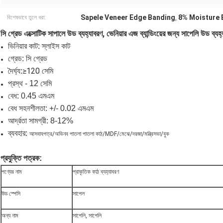
Sapele Veneer Edge Banding
8% Moisture 
বিশেষভাবে তুলে ধরা:
,
সি গ্রেড এক্সোটিক সাপালে উড ব্যহ্যাবরণ, ভেনিয়ার এজ ব্যান্ডিংয়ের জন্য সাপেলি উড ব্যহ
ভিনিয়ার কাট: স্লাইস কাট
গ্রেড: সি গ্রেড
≥120 সেমি
দৈর্ঘ্য:
প্রস্থ - 12 সেমি
বেধ: 0.45 এমএম
বেধ সহনশীলতা: +/- 0.02 এমএম
আর্দ্রতা সামগ্রী: 8-12%
ব্যবহার:
আসবাবপত্র/অভিনব পাতলা পাতলা কাঠ/MDF/মেঝে/দরজা/মন্ত্রিসভা/বুক
প্রযুক্তি পত্রক:
পণ্যের নাম
প্রাকৃতিক কাঠ ব্যহ্যাবরণ
উড স্পেসি
সাপেল
অন্য নাম
সাপেলি, সাপেলি