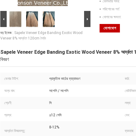
ডেলিভারি সময়:
পরিশোধের শর্ত:
যোগানের ক্ষমতা:
যোগাযোগ
বড় ইমেজ :
Sapele Veneer Edge Banding Exotic Wood
Veneer 8% আর্দ্রতা 120cm দৈর্ঘ্য
Sapele Veneer Edge Banding Exotic Wood Veneer 8% আর্দ্রতা 120
বিবরণ
ভেনার টাইপ:
প্রাকৃতিক কাঠের ব্যহ্যাবরণ
কাঠ:
অন্য নাম:
সাপেলি / সাপেলি
বোটানিকা
শ্রেণী:
সি
লম্বা:
প্রস্থ:
≥12 সেমি
বেধ:
8-12%
আর্দ্রতা বিষয়বস্তু:
ব্যবহার: