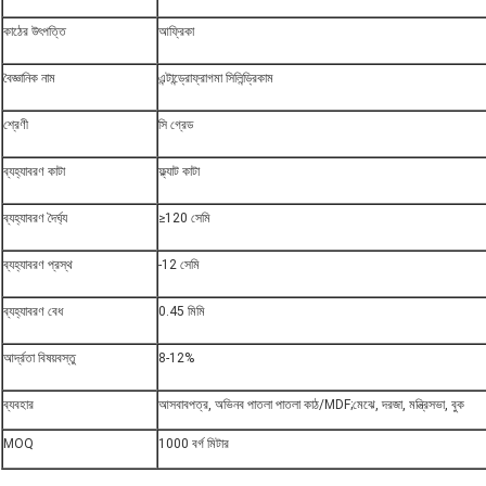
কাঠের উৎপত্তি
আফ্রিকা
বৈজ্ঞানিক নাম
এন্টান্ড্রোফ্রাগমা সিলিন্ড্রিকাম
শ্রেণী
সি গ্রেড
ব্যহ্যাবরণ কাটা
ফ্ল্যাট কাটা
ব্যহ্যাবরণ দৈর্ঘ্য
≥120 সেমি
ব্যহ্যাবরণ প্রস্থ
-12 সেমি
ব্যহ্যাবরণ বেধ
0.45 মিমি
আর্দ্রতা বিষয়বস্তু
8-12%
ব্যবহার
আসবাবপত্র, অভিনব পাতলা পাতলা কাঠ/MDF;মেঝে, দরজা, মন্ত্রিসভা, বুক
MOQ
1000 বর্গ মিটার