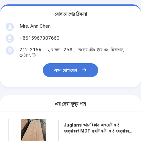
যোগাযোগের ঠিকানা
Mrs. Ann Chen
+8615967307660
212-216#， ২ য় তলা -25#， ডংফ্যাংজিং ইয়ে চেং, জিয়াশান,
চেচিয়াং, চীন
এখন যোগাযোগ
এর সেরা মূল্য পান
Juglans আমেরিকান আখরোট কাঠ
ব্যহ্যাবরণ MDF ফ্ল্যাট কাটা কাঠ ব্যহ্যাবরণ
সিই