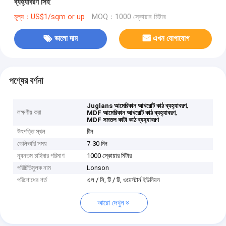
ব্যহ্যাবরণ সিই
মূল্য：US$1/sqm or up
MOQ：1000 স্কোয়ার মিটার
ভালো দাম
এখন যোগাযোগ
পণ্যের বর্ণনা
,
Juglans আমেরিকান আখরোট কাঠ ব্যহ্যাবরণ
লক্ষণীয় করা
,
MDF আমেরিকান আখরোট কাঠ ব্যহ্যাবরণ
MDF সমতল কাটা কাঠ ব্যহ্যাবরণ
উৎপত্তি স্থল
চীন
ডেলিভারি সময়
7-30 দিন
ন্যূনতম চাহিদার পরিমাণ
1000 স্কোয়ার মিটার
পরিচিতিমুলক নাম
Lonson
পরিশোধের শর্ত
এল / সি, টি / টি, ওয়েস্টার্ন ইউনিয়ন
আরো দেখুন