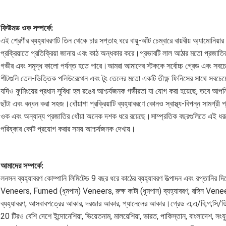
ফিউমড ওক সম্পর্কে:
এই শ্রেণীর ব্যহ্যাবরণটি তিন থেকে চার সপ্তাহ ধরে বায়ু-আঁট চেম্বারে বায়বীয় অ্যামোনিয়া
প্রক্রিয়াতে প্রতিক্রিয়া জানায় এবং কাঠ অন্ধকার করে।প্রভাবটি লাল আঠার মতো প্রজাত
গভীর এবং সমৃদ্ধ কালো পর্যন্ত হতে পারে।আমরা আমাদের স্টককে সর্বোচ্চ গ্রেড এবং সবচেয
শীটগুলি তেল-ভিত্তিক পলিউরেথেন এবং টুং তেলের মতো একটি তীক্ষ্ণ ফিনিসের সাথে সবচেয়
যদিও ফুমিংয়ের প্রধান সুবিধা হল রঙের আশ্চর্যজনক গভীরতা যা যোগ করা হয়েছে, তবে আপন
ছাঁটা এবং বন্ধন করা সহজ।ধোঁয়াশা প্রক্রিয়াটি ব্যহ্যাবরণে কোনও স্বাস্থ্য-বিপন্ন সামগ্রী 
ওক এবং অন্যান্য প্রজাতির ধোঁয়া অনেক দশক ধরে রয়েছে।সাম্প্রতিক বছরগুলিতে এই ধরণের ব
পরিষ্কার কোট প্রয়োগ করার সময় আশ্চর্যজনক দেখায়।
আমাদের সম্পর্কে:
লনসন ব্যহ্যাবরণ কোম্পানি লিমিটেড 9 বছর ধরে কাঠের ব্যহ্যাবরণ উত্পাদন এবং রপ্তানির দ
Veneers, Fumed (ধূমপান) Veneers, রুক্ষ কাটা (ধূমপান) ব্যহ্যাবরণ, রঙ্গিন Venee
ব্যহ্যাবরণ, আসবাবপত্রের আকার, দরজার আকার, প্যানেলের আকার।গ্রেড এ;এ/বি;গ;সি/ডি
20 টিরও বেশি দেশে ইন্দোনেশিয়া, ভিয়েতনাম, মালয়েশিয়া, ভারত, পাকিস্তান, বাংলাদেশ, 