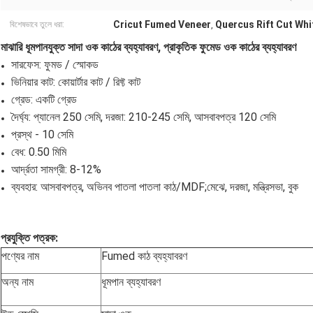
Cricut Fumed Veneer
Quercus Rift Cut Whi
বিশেষভাবে তুলে ধরা:
,
মাঝারি ধূমপানযুক্ত সাদা ওক কাঠের ব্যহ্যাবরণ, প্রাকৃতিক ফুমেড ওক কাঠের ব্যহ্যাবরণ
সারফেস: ফুমড / স্মোকড
ভিনিয়ার কাট: কোয়ার্টার কাট / রিফ্ট কাট
গ্রেড: একটি গ্রেড
দৈর্ঘ্য: প্যানেল 250 সেমি, দরজা: 210-245 সেমি, আসবাবপত্র 120 সেমি
প্রস্থ - 10 সেমি
বেধ: 0.50 মিমি
আর্দ্রতা সামগ্রী: 8-12%
ব্যবহার: আসবাবপত্র, অভিনব পাতলা পাতলা কাঠ/MDF;মেঝে, দরজা, মন্ত্রিসভা, বুক
প্রযুক্তি পত্রক:
পণ্যের নাম
Fumed কাঠ ব্যহ্যাবরণ
অন্য নাম
ধূমপান ব্যহ্যাবরণ