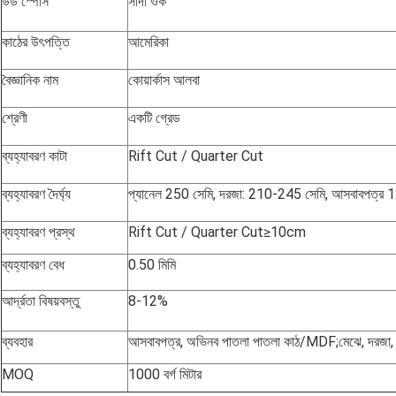
উড স্পেসি
সাদা ওক
কাঠের উৎপত্তি
আমেরিকা
বৈজ্ঞানিক নাম
কোয়ার্কাস আলবা
শ্রেণী
একটি গ্রেড
ব্যহ্যাবরণ কাটা
Rift Cut / Quarter Cut
ব্যহ্যাবরণ দৈর্ঘ্য
প্যানেল 250 সেমি, দরজা: 210-245 সেমি, আসবাবপত্র 
ব্যহ্যাবরণ প্রস্থ
Rift Cut / Quarter Cut≥10cm
ব্যহ্যাবরণ বেধ
0.50 মিমি
আর্দ্রতা বিষয়বস্তু
8-12%
ব্যবহার
আসবাবপত্র, অভিনব পাতলা পাতলা কাঠ/MDF;মেঝে, দরজা, মন্
MOQ
1000 বর্গ মিটার