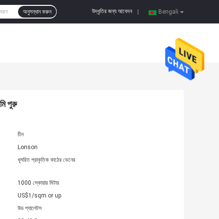
উদ্ধৃতির জন্য আবেদন
অনুসন্ধান করুন
|
Bengali
ি পুরু
চীন
Lonson
ধূসরিত প্রাকৃতিক কাঠের ভেনের
1000 স্কোয়ার মিটার
US$1/sqm or up
উড প্যালেটস