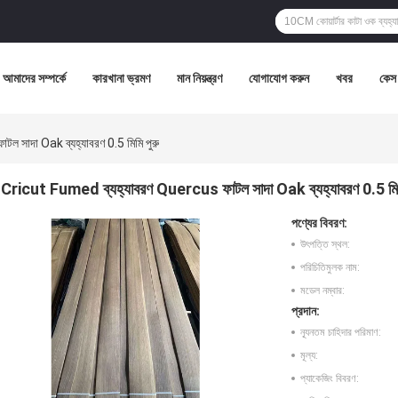
আমাদের সম্পর্কে
কারখানা ভ্রমণ
মান নিয়ন্ত্রণ
যোগাযোগ করুন
খবর
কেস
 সাদা Oak ব্যহ্যাবরণ 0.5 মিমি পুরু
Cricut Fumed ব্যহ্যাবরণ Quercus ফাটল সাদা Oak ব্যহ্যাবরণ 0.5 মিম
পণ্যের বিবরণ:
উৎপত্তি স্থল:
পরিচিতিমুলক নাম:
মডেল নম্বার:
প্রদান:
ন্যূনতম চাহিদার পরিমাণ:
মূল্য:
প্যাকেজিং বিবরণ: