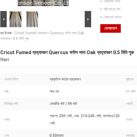
ডেলিভারি সময়:
পরিশোধের শর্ত:
যোগানের ক্ষমতা:
যোগাযোগ
বড় ইমেজ :
Cricut Fumed ব্যহ্যাবরণ Quercus ফাটল সাদা Oak
ব্যহ্যাবরণ 0.5 মিমি পুরু
Cricut Fumed ব্যহ্যাবরণ Quercus ফাটল সাদা Oak ব্যহ্যাবরণ 0.5 মিমি পুরু
বিবরণ
ভেনার টাইপ:
প্রাকৃতিক কাঠের ব্যহ্যাবরণ
পৃষ্ঠতল:
কাঠ:
সাদা ওক
লগ আদি:
ভিনিয়ার কাট:
কোয়ার্টার কাট / রিফ্ট কাট
শ্রেণী:
প্যানেল 250 সেমি, ডোর: 210-245 সেমি, আসবাব≥120
লম্বা:
প্রস্থ:
সেমি
বেধ:
0.50mm
ব্যবহার: