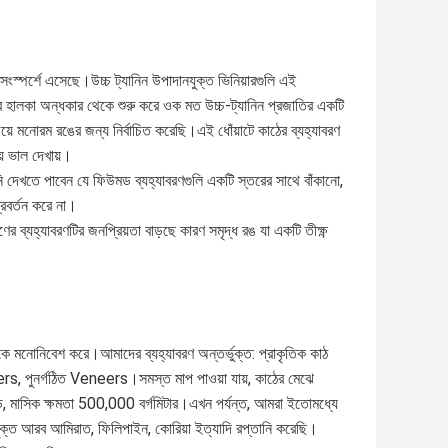
র সংস্পর্শে এসেছে।উচ্চ ট্যানিন উপাদানযুক্ত ভিনিয়ারগুলি এই
ির হালকা অন্ধকার থেকে শুরু করে ওক মত উচ্চ-ট্যানিন প্রজাতির একটি
়ে মনোরম রঙের জন্য নির্বাচিত করেছি।এই ধোঁয়াটে কাঠের ব্যহ্যাবরণ
ে ভাল দেখায়।
ি দেখতে পাবেন যে ফিউমড ব্যহ্যাবরণগুলি একটি স্তরের সাথে বাঁকানো,
প্রবর্তন করে না।
্যহ্যাবরণটির জনপ্রিয়তা বাড়ছে কারণ সমৃদ্ধ রঙ যা একটি তীক্ষ্ণ
িকে মনোনিবেশ করে।আমাদের ব্যহ্যাবরণ অন্তর্ভুক্ত: প্রাকৃতিক কাঠ
rs, পুনর্গঠিত Veneers।সমস্ত মাপ পাওয়া যায়, কাঠের মেঝে
, মাসিক ক্ষমতা 500,000 বর্গমিটার।এখন পর্যন্ত, আমরা ইতোমধ্যে
সংযুক্ত আরব আমিরাত, ফিলিপাইন, কোরিয়া ইত্যাদি রপ্তানি করেছি।