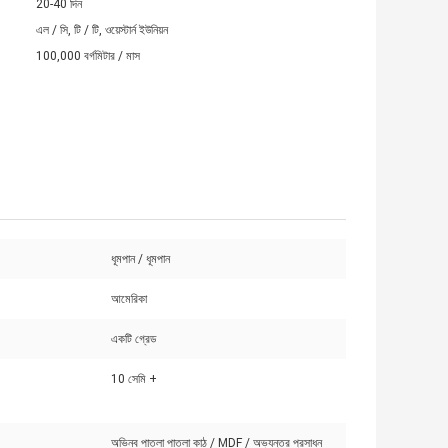
20-40 দিন
এল / সি, টি / টি, ওয়েস্টার্ন ইউনিয়ন
100,000 বর্গমিটার / মাস
ধূমপান / ধূমপান
আমেরিকা
একটি গ্রেড
10 সেমি +
অভিনব পাতলা পাতলা কাঠ / MDF / অভ্যন্তর প্রসাধন