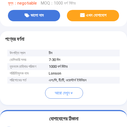
মূল্য：negotiable
MOQ：1000 বর্গ মিটার
ভালো দাম
এখন যোগাযোগ
পণ্যের বর্ণনা
উৎপত্তি স্থল
চীন
ডেলিভারি সময়
7-30 দিন
ন্যূনতম চাহিদার পরিমাণ
1000 বর্গ মিটার
পরিচিতিমুলক নাম
Lonson
পরিশোধের শর্ত
এল/সি, টি/টি, ওয়েস্টার্ন ইউনিয়ন
আরো দেখুন
যোগাযোগের ঠিকানা