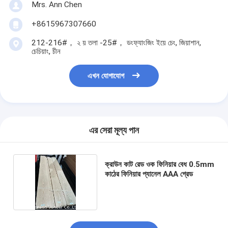
Mrs. Ann Chen
+8615967307660
212-216#， ২ য় তলা -25#， ডংফ্যাংজিং ইয়ে চেং, জিয়াশান,
চেচিয়াং, চীন
এখন যোগাযোগ
এর সেরা মূল্য পান
ক্রাউন কাট রেড ওক ফিনিয়ার বেধ 0.5mm
কাঠের ফিনিয়ার প্যানেল AAA গ্রেড