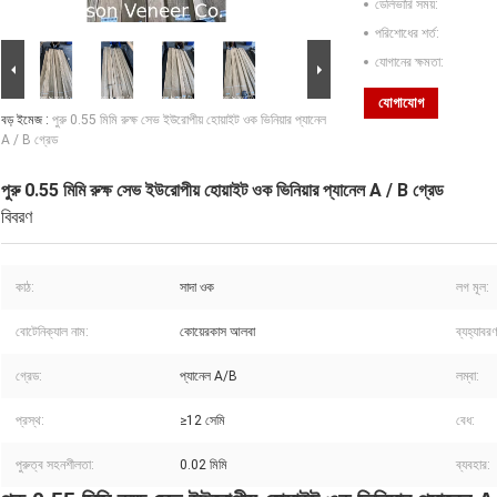
ডেলিভারি সময়:
পরিশোধের শর্ত:
যোগানের ক্ষমতা:
যোগাযোগ
বড় ইমেজ :
পুরু 0.55 মিমি রুক্ষ সেভ ইউরোপীয় হোয়াইট ওক ভিনিয়ার প্যানেল
A / B গ্রেড
পুরু 0.55 মিমি রুক্ষ সেভ ইউরোপীয় হোয়াইট ওক ভিনিয়ার প্যানেল A / B গ্রেড
বিবরণ
কাঠ:
সাদা ওক
লগ মূল:
বোটেনিক্যাল নাম:
কোয়েরকাস আলবা
ব্যহ্যাবর
গ্রেড:
প্যানেল A/B
লম্বা:
প্রস্থ:
≥12 সেমি
বেধ:
পুরুত্ব সহনশীলতা:
0.02 মিমি
ব্যবহার: