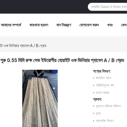
আমাদের সম্পর্কে
কারখানা ভ্রমণ
মান নিয়ন্ত্রণ
যোগাযোগ করুন
খবর
কেস
াইট ওক ভিনিয়ার প্যানেল A / B গ্রেড
পুরু 0.55 মিমি রুক্ষ সেভ ইউরোপীয় হোয়াইট ওক ভিনিয়ার প্যানেল A / B গ্রেড
পণ্যের বিবরণ:
উৎপত্তি স্থল:
পরিচিতিমুলক নাম:
মডেল নম্বার:
প্রদান:
ন্যূনতম চাহিদার পরিমাণ:
মূল্য:
প্যাকেজিং বিবরণ: