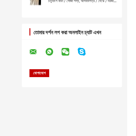
চতুর্থাংশ কাটা / সোজা শস্য, আসবাবপত্র / মেঝে / দরজা /
মন্ত্রিসভা / বুকে জন্য
তোমার দর্শন লগ করা অনলাইন চ্যাট এখন