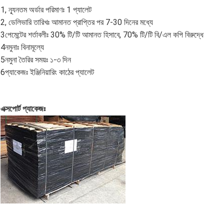
1, ন্যূনতম অর্ডার পরিমাণঃ 1 প্যালেট
2, ডেলিভারি তারিখঃ আমানত প্রাপ্তির পর 7-30 দিনের মধ্যে
3পেমেন্টের শর্তাবলীঃ 30% টি/টি আমানত হিসাবে, 70% টি/টি বি/এল কপি বিরুদ্ধে
4নমুনাঃ বিনামূল্যে
5নমুনা তৈরির সময়ঃ ১-৩ দিন
6প্যাকেজঃ ইঞ্জিনিয়ারিং কাঠের প্যালেট
এক্সপোর্ট প্যাকেজঃ