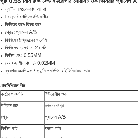
পুরু 0.55 মিমি রুক্ষ সেভ ইউরোপীয় হোয়াইট ওক ভিনিয়ার প্যানেল A
কেরকাস আলবা
ল্যাটিন নাম:
Logs উৎপত্তিঃ ইউরোপীয়
ফিনিয়ার কাটঃ রিফট কাট
গ্রেডঃ প্যানেল A/B
ফিনিসের দৈর্ঘ্যঃ
≥
২৫০ সেমি
ফিনিসের প্রস্থ ≥12 সেমি
ফিনিস বেধঃ 0.55MM
বেধ সহনশীলতাঃ +/- 0.02MM
ব্যবহারঃ এমডিএফ / ফ্যান্সি প্লাইউড / ইঞ্জিনিয়ারড ডোর
টেকনিশিয়াল শীট:
কাঠের প্রজাতি
ইউরোপীয় ওক
উদ্ভিদ নাম
জগলানস নাইগ্রা
গ্রেড
প্যানেল A/B
ফিনিস কাট
ফাটল কাটা