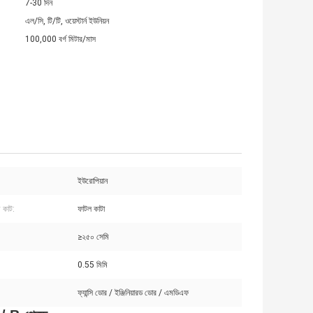
7-30 দিন
এল/সি, টি/টি, ওয়েস্টার্ন ইউনিয়ন
100,000 বর্গ মিটার/মাস
ইউরোপিয়ান
ণ কাট:
ফাটল কাটা
≥২৫০ সেমি
0.55 মিমি
ফ্যান্সি ডোর / ইঞ্জিনিয়ারড ডোর / এমডিএফ