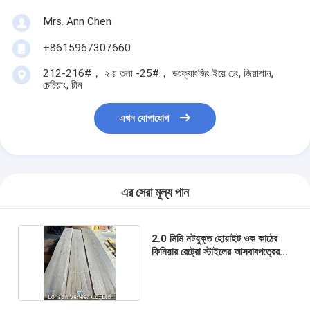
Mrs. Ann Chen
+8615967307660
212-216#， ২ য় তলা -25#， ডংফ্যাংজিং ইয়ে চেং, জিয়াশান,
চেচিয়াং, চীন
এখন যোগাযোগ
এর সেরা মূল্য পান
2.0 মিমি নটযুক্ত হোয়াইট ওক কাঠের
ফিনিয়ার রেট্রো স্টাইলের আসবাবপত্রের
জন্য স্টক পণ্য