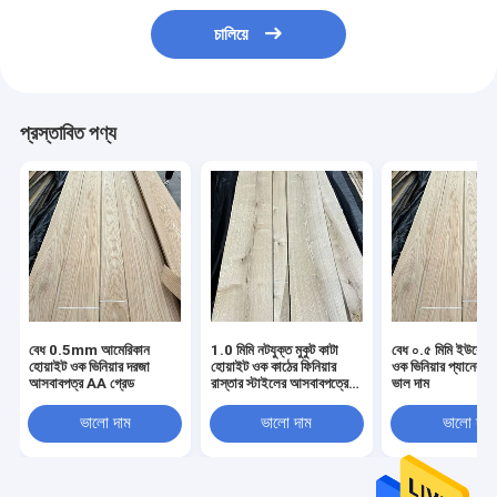
চালিয়ে
প্রস্তাবিত পণ্য
বেধ 0.5mm আমেরিকান
1.0 মিমি নটযুক্ত মুকুট কাটা
বেধ ০.৫ মিমি ইউরোপীয
হোয়াইট ওক ভিনিয়ার দরজা
হোয়াইট ওক কাঠের ফিনিয়ার
ওক ভিনিয়ার প্যানেল গ্
আসবাবপত্র AA গ্রেড
রাস্তার স্টাইলের আসবাবপত্রের
ভাল দাম
জন্য
ভালো দাম
ভালো দাম
ভালো দাম