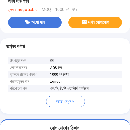
জন্য স্টক পণ্য
মূল্য：negotiable
MOQ：1000 বর্গ মিটার
ভালো দাম
এখন যোগাযোগ
পণ্যের বর্ণনা
উৎপত্তি স্থল
চীন
ডেলিভারি সময়
7-30 দিন
ন্যূনতম চাহিদার পরিমাণ
1000 বর্গ মিটার
পরিচিতিমুলক নাম
Lonson
পরিশোধের শর্ত
এল/সি, টি/টি, ওয়েস্টার্ন ইউনিয়ন
আরো দেখুন
যোগাযোগের ঠিকানা