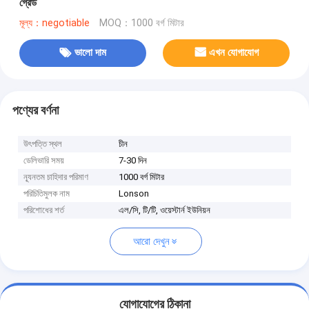
গ্রেড
মূল্য：negotiable
MOQ：1000 বর্গ মিটার
ভালো দাম
এখন যোগাযোগ
পণ্যের বর্ণনা
উৎপত্তি স্থল
চীন
ডেলিভারি সময়
7-30 দিন
ন্যূনতম চাহিদার পরিমাণ
1000 বর্গ মিটার
পরিচিতিমুলক নাম
Lonson
পরিশোধের শর্ত
এল/সি, টি/টি, ওয়েস্টার্ন ইউনিয়ন
আরো দেখুন
যোগাযোগের ঠিকানা