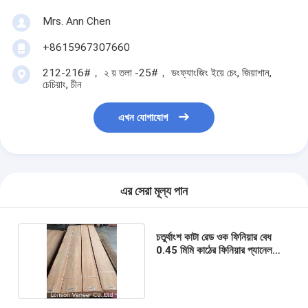
Mrs. Ann Chen
+8615967307660
212-216#， ২ য় তলা -25#， ডংফ্যাংজিং ইয়ে চেং, জিয়াশান,
চেচিয়াং, চীন
এখন যোগাযোগ
এর সেরা মূল্য পান
চতুর্থাংশ কাটা রেড ওক ফিনিয়ার বেধ
0.45 মিমি কাঠের ফিনিয়ার প্যানেল
এএএ গ্রেড