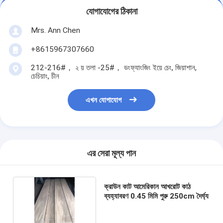
যোগাযোগের ঠিকানা
Mrs. Ann Chen
+8615967307660
212-216#， ২ য় তলা -25#， ডংফ্যাংজিং ইয়ে চেং, জিয়াশান,
চেচিয়াং, চীন
এখন যোগাযোগ
এর সেরা মূল্য পান
ক্রাউন কাট আমেরিকান আখরোট কাঠ
ব্যহ্যাবরণ 0.45 মিমি পুরু 250cm দৈর্ঘ্য