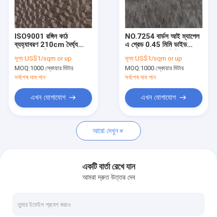
আমাদের সাথে যোগাযোগ করুন
ISO9001 রঙ্গিন কাঠ
NO.7254 বার্ডস আই ম্যাপেল
ব্যহ্যাবরণ 210cm দৈর্ঘ্য
এ গ্রেড 0.45 মিমি ডাইড
কাঠ মেঝে ব্যহ্যাবরণ
প্রাকৃতিক কাঠ ব্যহ্যাবরণ
ম্যাপেল ভিনিয়ার ইঞ্জিনিয়ারড
মূল্য:
US$1/sqm or up
মূল্য:
US$1/sqm or up
আসবাবপত্র ব্যবহার
MOQ:
1000 স্কোয়ার মিটার
MOQ:
1000 স্কোয়ার মিটার
সাদা ওক কাঠ ব্যহ্যাবরণ
সর্বশেষ দাম পান
সর্বশেষ দাম পান
লাল ওক কাঠ ব্যহ্যাবরণ
এখন যোগাযোগ
এখন যোগাযোগ
হোয়াইট অ্যাশ উড ব্যহ্যাবরণ
আরো দেখুন
আমেরিকান আখরোট কাঠ ব্যহ্যাবরণ
প্রাকৃতিক কাঠের ব্যহ্যাবরণ
একটি বার্তা রেখে যান
আমরা দ্রুত উত্তর দেব
Fumed ব্যহ্যাবরণ
রঙ্গিন কাঠ ব্যহ্যাবরণ