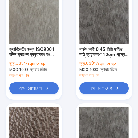
ক্যাবিনেটের জন্য ISO9001
বার্ডস আই 0.45 মিমি ডাইড
রঙ্গিন ম্যাপেল ব্যহ্যাবরণ রঙ
কাঠ ব্যহ্যাবরণ 12cm প্রস্থ
7255 ধূসর কাঠের ব্যহ্যাবরণ
প্লেইন স্লাইস মাঝারি ঘনত্ব
মূল্য:
US$1/sqm or up
মূল্য:
US$1/sqm or up
MOQ:
1000 স্কোয়ার মিটার
MOQ:
1000 স্কোয়ার মিটার
সর্বশেষ দাম পান
সর্বশেষ দাম পান
এখন যোগাযোগ
এখন যোগাযোগ
বাড়ি
পণ্য
আমাদের সম্পর্কে