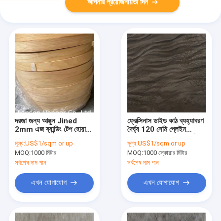
আপনার প্রয়োজনীয়তা দিন
দরজা জন্য আঙুল Jined
ফ্রেক্সিনাস ডাইড কাঠ ব্যহ্যাবরণ
2mm এজ ব্যান্ডিং টেপ হোয়াইট
দৈর্ঘ্য 120 সেমি প্লেইন
ওক ব্যহ্যাবরণ প্রান্ত
স্লাইসড ভিনিয়ার 8% আর্দ্রতা
মূল্য:
US$1/sqm or up
মূল্য:
US$1/sqm or up
MOQ:
1000 মিটার
MOQ:
1000 স্কোয়ার মিটার
সর্বশেষ দাম পান
সর্বশেষ দাম পান
এখন যোগাযোগ
এখন যোগাযোগ