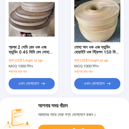
প্রস্থ 2 সেমি রেড ওক এজ
লোহা অন ওক এজ ব্যান্ডিং
ব্যান্ডিং 0.45 মিমি বেধ লোহা
হোয়াইট ওক স্ট্রিপস 150 মি/
কাঠের ব্যহ্যাবরণ প্রান্তে
রোল 0.5 মিমি বেধ
মূল্য:
US$1/sqm or up
মূল্য:
US$1/sqm or up
MOQ:
1000 মিটার
MOQ:
1000 মিটার
সর্বশেষ দাম পান
সর্বশেষ দাম পান
এখন যোগাযোগ
এখন যোগাযোগ
আপনার সময় বাঁচান
আমাদের সাথে সেরা পণ্য যোগাযোগ করুন।